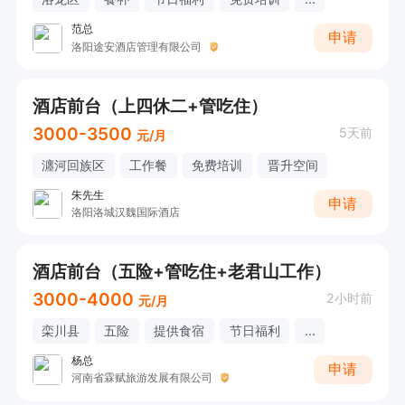
范总
申请
洛阳途安酒店管理有限公司
酒店前台（上四休二+管吃住）
3000-3500
5天前
元/月
瀍河回族区
工作餐
免费培训
晋升空间
朱先生
申请
洛阳洛城汉魏国际酒店
酒店前台（五险+管吃住+老君山工作）
3000-4000
2小时前
元/月
栾川县
五险
提供食宿
节日福利
...
杨总
申请
河南省霖赋旅游发展有限公司