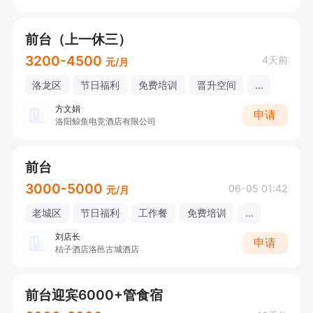
前台（上一休三）
3200-4500
4天前
元/月
洛龙区
节日福利
免费培训
晋升空间
...
方文娟
申请
洛阳鲸鱼电竞酒店有限公司
前台
3000-5000
06-05 01:42
元/月
老城区
节日福利
工作餐
免费培训
...
刘店长
申请
桔子酒店洛邑古城酒店
前台迎宾6000+管食宿