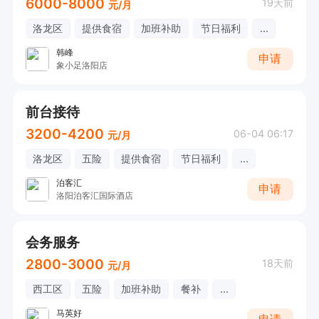
6000-8000
19天前
元/月
洛龙区
提供食宿
加班补助
节日福利
...
韩峰
申请
象小足洛阳店
前台接待
3200-4200
06-04 06:17
元/月
洛龙区
五险
提供食宿
节日福利
...
泊客汇
申请
洛阳泊客汇国际酒店
会务服务
2800-3000
18天前
元/月
西工区
五险
加班补助
餐补
...
马英好