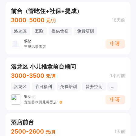
前台（管吃住+社保+提成）
3000-5000
18天前
元/月
洛龙区
五险
提供食宿
免费培训
侯总
申请
三里温泉酒店
洛龙区 小儿推拿前台顾问
3000-3500
1小时前
元/月
洛龙区
节日福利
免费培训
晋升空间
...
梁女士
申请
宜阳县咪贝儿母婴店
酒店前台
2500-2600
1天前
元/月