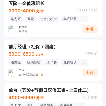
五险一金值班组长
3000-4000
06-23 09:51
元/月
洛龙区
五险
住房公积金
年底双薪
...
张经理
申请
麦当劳
前厅经理（社保＋团建）
5000-6500
6分钟前
元/月
洛龙区
提供食宿
工作餐
免费培训
...
牛永正
申请
金樽悦幸福家宴
前台（五险+节假日双倍工资+上四休二）
4000-5000
25分钟前
元/月
洛龙区
餐补
节日福利
免费培训
...