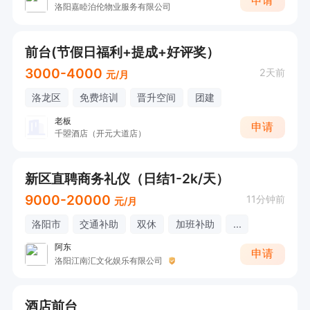
申请
洛阳嘉睦泊伦物业服务有限公司
前台(节假日福利+提成+好评奖）
3000-4000
2天前
元/月
洛龙区
免费培训
晋升空间
团建
老板
申请
千曌酒店（开元大道店）
新区直聘商务礼仪（日结1-2k/天）
9000-20000
11分钟前
元/月
洛阳市
交通补助
双休
加班补助
...
阿东
申请
洛阳江南汇文化娱乐有限公司
酒店前台