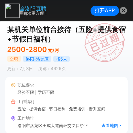
全洛阳直聘
打开APP
用app更方便！
某机关单位前台接待（五险+提供食宿
+节假日福利）
2500-2800
元/月
全职
洛阳-洛龙区
招5人
更新：7月3日
浏览：4626次
职位要求
经验不限
学历不限
工作福利
五险
提供食宿
节日福利
免费培训
晋升空间
工作地址
洛阳市洛龙区王成大道南环交叉口桥下
查看地图