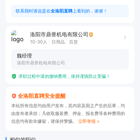
行力，沟通能力强，做事注重效率，有责任心有管
联系我时请说是在
全洛阳直聘
上看到的，谢谢！
理团队经验。

【点击申请职位，投递简历，即可电话联系我】
洛阳市鼎誉机电有限公司
10-30人
日用品、百货
魏经理
洛阳市鼎誉机电有限公司
求职过程中请勿缴纳费用，保持谨慎防止受骗！
全洛阳直聘安全提醒
本站所有信息均由用户发布，其内容及因之产生的后果，均
由发布者承担；凡收取服装费、押金、报名费等各种费用的
信息均有欺诈嫌疑，请保持警惕。
立即举报 >
相似的职位