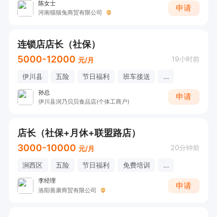
陈女士
申请
河南猫猫兔商贸有限公司
连锁店店长（社保）
5000-12000
19小时前
元/月
伊川县
五险
节日福利
班车接送
...
孙总
申请
伊川县润乃贝贝食品店(个体工商户)
店长（社保+月休+联盟路店）
3000-10000
20分钟前
元/月
涧西区
五险
节日福利
免费培训
...
李经理
申请
洛阳善康商贸有限公司