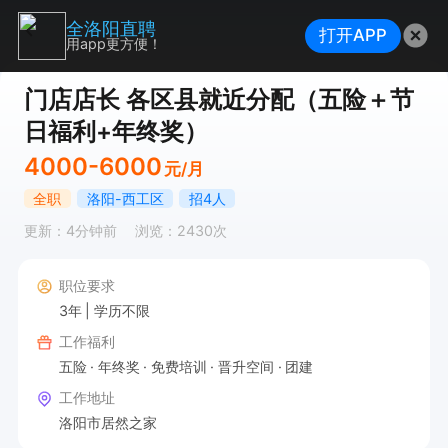
全洛阳直聘
打开APP
用app更方便！
门店店长 各区县就近分配（五险＋节
日福利+年终奖）
4000-6000
元/月
全职
洛阳-西工区
招4人
更新：4分钟前
浏览：2430次
职位要求
3年
学历不限
工作福利
五险
年终奖
免费培训
晋升空间
团建
工作地址
洛阳市居然之家