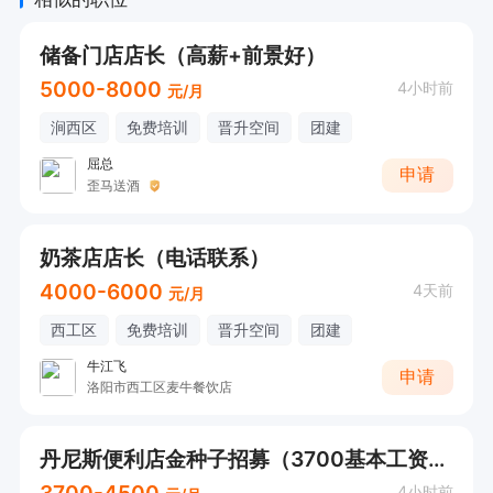
储备门店店长（高薪+前景好）
5000-8000
4小时前
元/月
涧西区
免费培训
晋升空间
团建
屈总
申请
歪马送酒
奶茶店店长（电话联系）
4000-6000
4天前
元/月
西工区
免费培训
晋升空间
团建
牛江飞
申请
洛阳市西工区麦牛餐饮店
丹尼斯便利店金种子招募（3700基本工资+五险一金）
3700-4500
4小时前