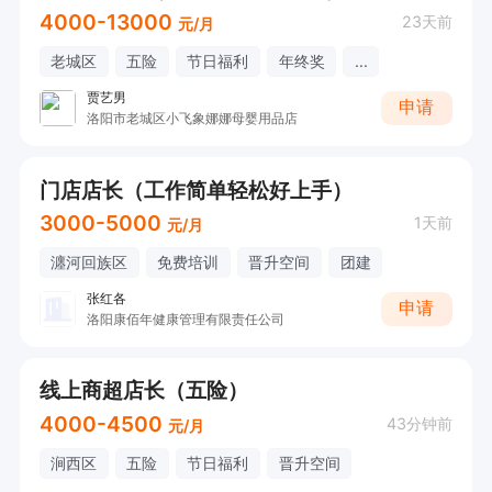
4000-13000
23天前
元/月
老城区
五险
节日福利
年终奖
...
贾艺男
申请
洛阳市老城区小飞象娜娜母婴用品店
门店店长（工作简单轻松好上手）
3000-5000
1天前
元/月
瀍河回族区
免费培训
晋升空间
团建
张红各
申请
洛阳康佰年健康管理有限责任公司
线上商超店长（五险）
4000-4500
43分钟前
元/月
涧西区
五险
节日福利
晋升空间