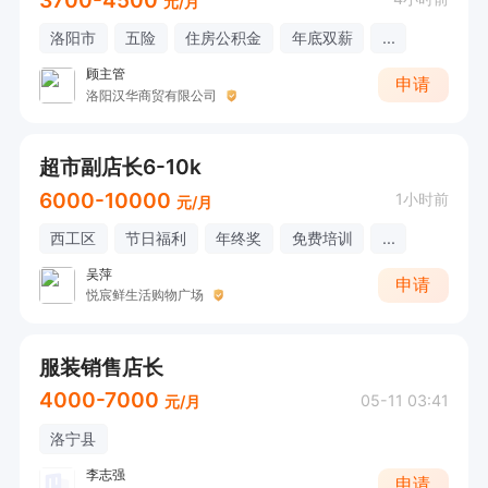
元/月
洛阳市
五险
住房公积金
年底双薪
...
顾主管
申请
洛阳汉华商贸有限公司
超市副店长6-10k
6000-10000
1小时前
元/月
西工区
节日福利
年终奖
免费培训
...
吴萍
申请
悦宸鲜生活购物广场
服装销售店长
4000-7000
05-11 03:41
元/月
洛宁县
李志强
申请