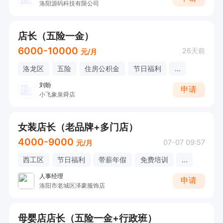
洛阳源码科技有限公司
店长（五险一金）
6000-10000
26天前
元/月
洛龙区
五险
住房公积金
节日福利
...
刘盼
申请
小飞象泉舜店
女装店长（老品牌+多门店）
4000-9000
07-07 09:57
元/月
西工区
节日福利
带薪年假
免费培训
...
人事经理
申请
洛阳市老城区泽豪服饰店
母婴店店长（五险一金+行政班）