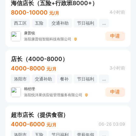
海信店长（五险+行政班8000+）
8000-10000
4小时前
元/月
西工区
五险
交通补助
节日福利
...
康普锐
申请
洛阳康普锐智能科技有限公司
店长（4000-8000）
4000-8000
3小时前
元/月
洛阳市
交通补助
餐补
节日福利
...
韩经理
申请
洛阳悦洋果供应链管理服务有限公司
超市店长（提供食宿）
4000-6000
06-26 03:09
元/月
洛阳市
五险
节日福利
带薪年假
...