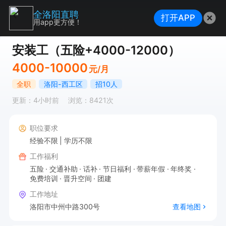
全洛阳直聘
打开APP
用app更方便！
安装工（五险+4000-12000）
4000-10000
元/月
全职
洛阳-西工区
招10人
更新：4小时前
浏览：8421次
职位要求
经验不限
学历不限
工作福利
五险
交通补助
话补
节日福利
带薪年假
年终奖
免费培训
晋升空间
团建
工作地址
洛阳市中州中路300号
查看地图