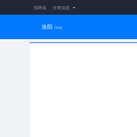
招聘会
分类信息
洛阳
[切换]