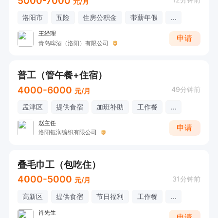
5000-7000
元/月
洛阳市
五险
住房公积金
带薪年假
...
王经理
申请
青岛啤酒（洛阳）有限公司
普工（管午餐+住宿）
4000-6000
49分钟前
元/月
孟津区
提供食宿
加班补助
工作餐
...
赵主任
申请
洛阳钰润编织有限公司
叠毛巾工（包吃住）
4000-5000
31分钟前
元/月
高新区
提供食宿
节日福利
工作餐
...
肖先生
申请