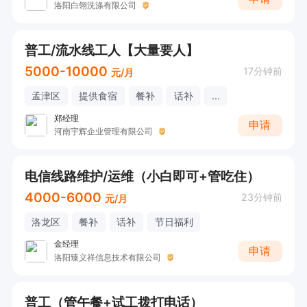
洛阳白翎洗涤有限公司
普工/流水线工人【大量要人】
5000-10000
17分钟前
元/月
孟津区
提供食宿
餐补
话补
...
郑经理
申请
河南宇辉企业管理有限公司
电信线路维护/运维（小白即可+管吃住）
4000-6000
23分钟前
元/月
洛龙区
餐补
话补
节日福利
金经理
申请
洛阳臻义祥信息技术有限公司
普工（管午餐+试工拨打电话）