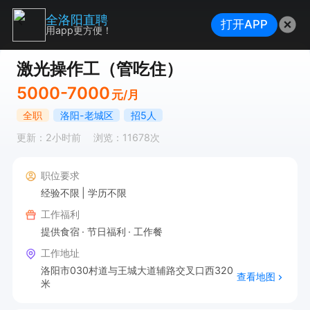
全洛阳直聘
打开APP
用app更方便！
激光操作工（管吃住）
5000-7000
元/月
全职
洛阳-老城区
招5人
更新：2小时前
浏览：11678次
职位要求
经验不限
学历不限
工作福利
提供食宿
节日福利
工作餐
工作地址
洛阳市030村道与王城大道辅路交叉口西320
查看地图
米