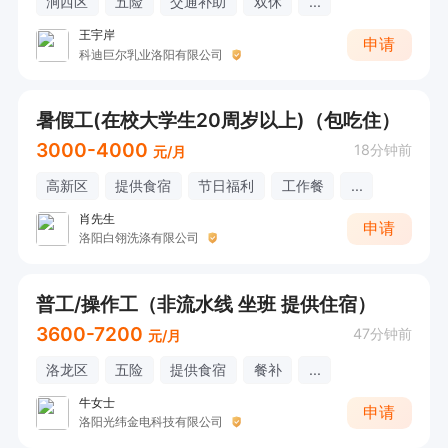
涧西区
五险
交通补助
双休
...
王宇岸
申请
科迪巨尔乳业洛阳有限公司
暑假工(在校大学生20周岁以上)（包吃住）
3000-4000
18分钟前
元/月
高新区
提供食宿
节日福利
工作餐
...
肖先生
申请
洛阳白翎洗涤有限公司
普工/操作工（非流水线 坐班 提供住宿）
3600-7200
47分钟前
元/月
洛龙区
五险
提供食宿
餐补
...
牛女士
申请
洛阳光纬金电科技有限公司