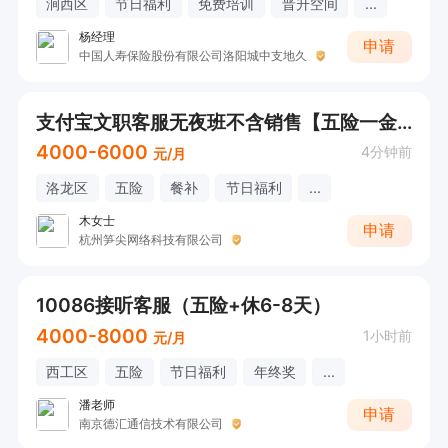
涧西区
节日福利
免费培训
晋升空间
...
杨经理
申请
中国人寿保险股份有限公司洛阳城中支地久
支付宝文职客服无夜班不含销售【五险一金+双休】
4000-6000
4分钟前
元/月
洛龙区
五险
餐补
节日福利
...
木女士
申请
杭州笋尖网络科技有限公司
10086接听客服（五险+休6-8天）
4000-8000
1小时前
元/月
西工区
五险
节日福利
年终奖
...
潘老师
申请
南京德汇通信技术有限公司