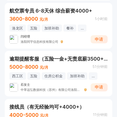
航空票专员 6-8天休 综合薪资4000+
3600-8000
1小时前
元/月
洛龙区
五险
加班补助
餐补
...
闫经理
申请
洛阳同宇信息科技有限公司
逾期提醒客服（五险一金+无责底薪3500+提成）有经验
5000-8000
51分钟前
元/月
西工区
五险
住房公积金
加班补助
...
石女士
申请
中莘远弘数据科技（苏州）有限公司洛阳分公司
接线员（有无经验均可+4000+）
4000-5000
11分钟前
元/月