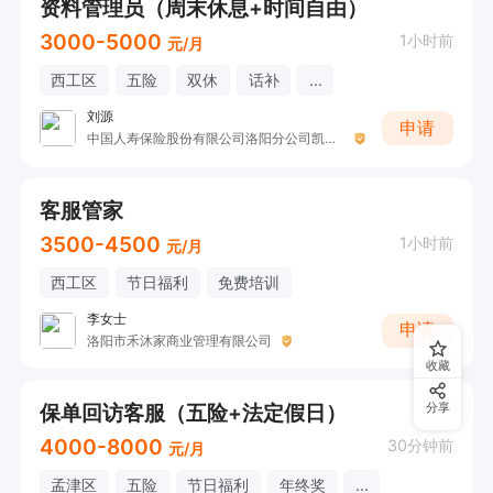
资料管理员（周末休息+时间自由）
3000-5000
1小时前
元/月
西工区
五险
双休
话补
...
刘源
申请
中国人寿保险股份有限公司洛阳分公司凯旋营销服务部收展二部
客服管家
3500-4500
1小时前
元/月
西工区
节日福利
免费培训
李女士
申请
洛阳市禾沐家商业管理有限公司
收藏
保单回访客服（五险+法定假日）
分享
4000-8000
30分钟前
元/月
孟津区
五险
节日福利
年终奖
...