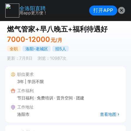
全洛阳直聘
打开APP
用app更方便！
燃气管家+早八晚五+福利待遇好
7000-12000
元/月
全职
洛阳-老城区
招5人
更新：7月8日
浏览：10987次
职位要求
3年
学历不限
工作福利
节日福利
免费培训
晋升空间
团建
工作地址
洛阳市
查看地图