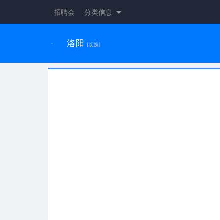
招聘会
分类信息
洛阳
[切换]