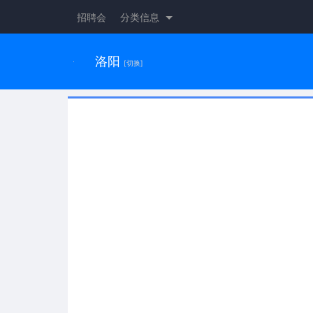
招聘会
分类信息
洛阳
[切换]