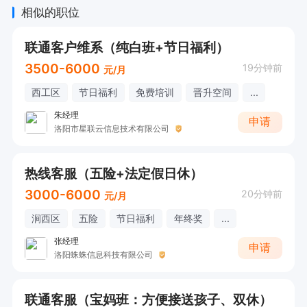
综合薪资6000+没啥问题，我们销售大部分人综合
相似的职位
在6k-1w+。

联通客户维系（纯白班+节日福利）
3500-6000
19分钟前
元/月
说下优势

西工区
节日福利
免费培训
晋升空间
...
1.深耕电商珠宝行业数余年，客源公司提供，无需
朱经理
自己开拓，无需陌拜，客户都是主动添加。

申请
洛阳市星联云信息技术有限公司
2.我们具有海量客户资源，无需从0做起，客户粘
度高，复购多，出单快。

热线客服（五险+法定假日休）
3.我们是盈利良好的企业，业务稳定，积累型业务
3000-6000
20分钟前
元/月
模式，多劳者必多得，毫不担心开不下去

涧西区
五险
节日福利
年终奖
...
4.公司管理者来之于行业佼佼者，所以你想学习，
张经理
申请
有人教~

洛阳蛛蛛信息科技有限公司
加薪大翻倍:

联通客服（宝妈班：方便接送孩子、双休）