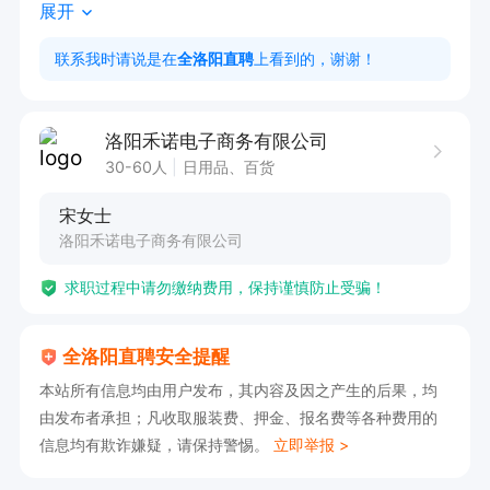
展开
1、热爱销售工作，有较强的事业心，勇于挑战高
薪(有网销经验者优先)；

联系我时请说是在
全洛阳直聘
上看到的，谢谢！
2、逻辑思维清晰，有一定的沟通组织能力，细心
耐心，有良好的亲和力；

洛阳禾诺电子商务有限公司
3、35岁以下，优秀可适当放宽。

30-60人
日用品、百货
宋女士
工作时间:

洛阳禾诺电子商务有限公司
上午9:00-12:00，下午14:00-18:30(夏季)

求职过程中请勿缴纳费用，保持谨慎防止受骗！
周日固定单休，节假日休息!!!

全洛阳直聘安全提醒
薪资结构:

本站所有信息均由用户发布，其内容及因之产生的后果，均
底薪3000+阶梯式高提成+奖金红包、周奖励、月
由发布者承担；凡收取服装费、押金、报名费等各种费用的
奖励

信息均有欺诈嫌疑，请保持警惕。
立即举报 >