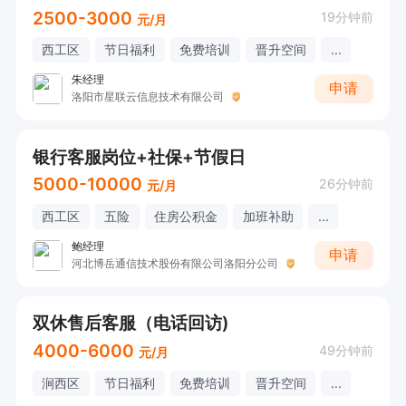
销售专员一销售组长一销售主管一销售总监   完善
2500-3000
19分钟前
元/月
的培训和晋升机制

西工区
节日福利
免费培训
晋升空间
...
有管理经验可基础熟悉一个月直接晋升组长哦~

朱经理
申请
洛阳市星联云信息技术有限公司
小伙伴福利:

银行客服岗位+社保+节假日
缴纳社保、下午茶、节日礼品、带薪休假、不定时
5000-10000
聚餐、团建活动、婚假、产假、丧假等。

26分钟前
元/月
全天中央空调，办公室环境优美冬暖夏凉~

西工区
五险
住房公积金
加班补助
...
音乐氛围，气氛轻松舒适;

鲍经理
申请
河北博岳通信技术股份有限公司洛阳分公司
团队活力满满 沟通无压力，充满欢声笑语hahaha
ha~

双休售后客服（电话回访)
【点击申请职位，线上投递简历，即可电话联系
4000-6000
49分钟前
元/月
我】
涧西区
节日福利
免费培训
晋升空间
...