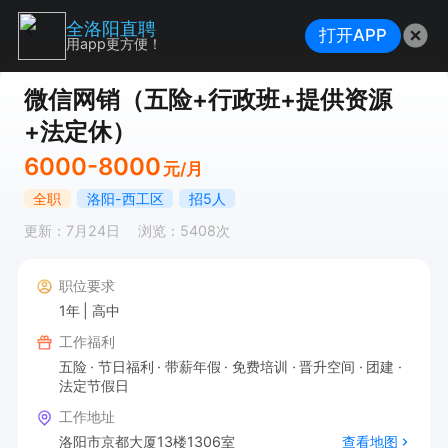
全洛阳直聘
打开APP
用app更方便！
微信网销（五险+行政班+提供资源
+法定休）
6000-8000
元/月
全职
洛阳-西工区
招5人
更新：7月24日
浏览：5408次
职位要求
1年
高中
工作福利
五险
节日福利
带薪年假
免费培训
晋升空间
团建
法定节假日
工作地址
洛阳市京都大厦13楼1306室
查看地图