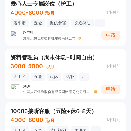
爱心人士专属岗位（护工）
4000-8000
1小时前
元/月
洛阳市
五险
提供食宿
交通补助
...
赵老师
申请
洛阳贝悦佳母婴护理服务有限公司
资料管理员（周末休息+时间自由）
3000-5000
1小时前
元/月
西工区
五险
双休
话补
...
刘源
申请
中国人寿保险股份有限公司洛阳分公司凯旋营销服务部收展二部
10086接听客服（五险+休6-8天）
4000-8000
1小时前
元/月
西工区
五险
节日福利
年终奖
...