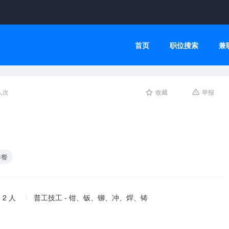
首页
职位搜索
兼
人次
收藏
举报
作餐
 2 人
普工技工 - 钳、钣、铆、冲、焊、铸