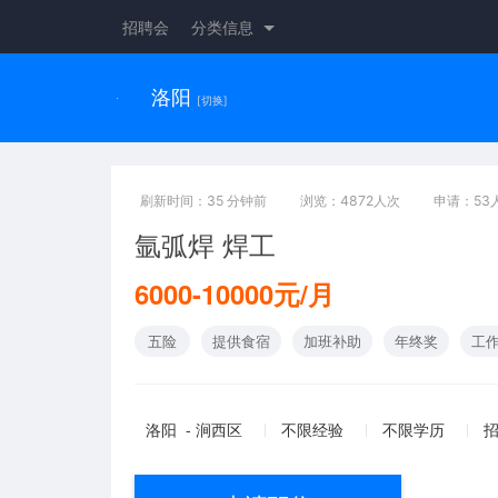
招聘会
分类信息
洛阳
[切换]
刷新时间：35 分钟前
浏览：4872人次
申请：53
氩弧焊 焊工
6000-10000元/月
五险
提供食宿
加班补助
年终奖
工
洛阳 - 涧西区
不限经验
不限学历
招