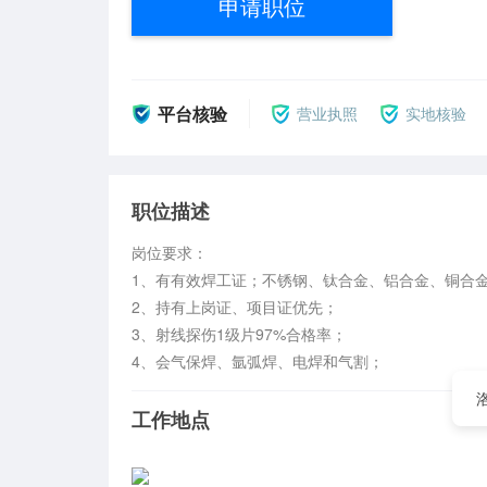
申请职位
平台核验
营业执照
实地核验
职位描述
岗位要求：

1、有有效焊工证；不锈钢、钛合金、铝合金、铜合金焊
2、持有上岗证、项目证优先；  

3、射线探伤1级片97%合格率；  

4、会气保焊、氩弧焊、电焊和气割；
工作地点