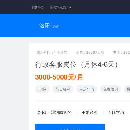
招聘会
分类信息
洛阳
[切换]
刷新时间：1 个月前
浏览：20687人次
申请：29
行政客服岗位（月休4-6天）
3000-5000元/月
五险
节日福利
带薪年假
免费培训
洛阳 - 瀍河回族区
不限经验
不限学历