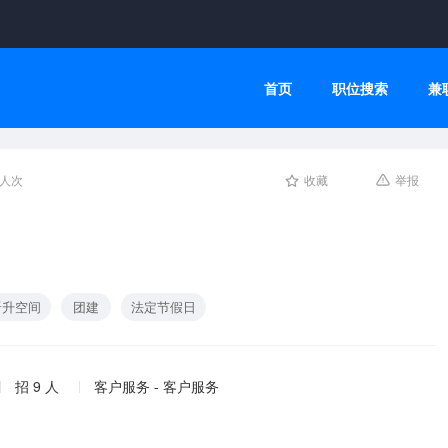
首页
职位搜索
兼
2人次
收藏
举报
晋升空间
团建
法定节假日
招 9 人
客户服务 - 客户服务