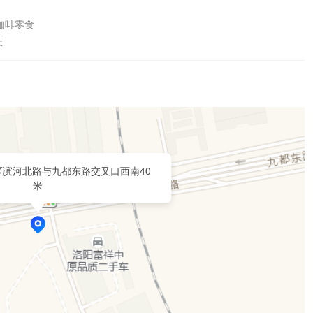
啡零食

天
区滨河北路与九都东路交叉口西南40
米