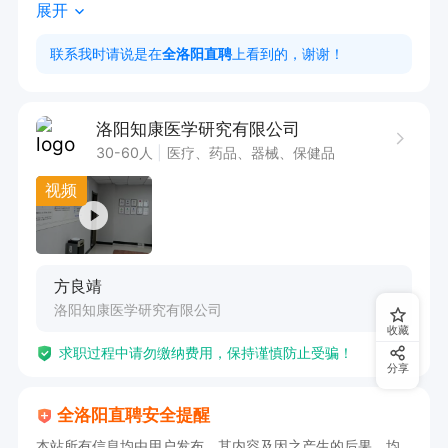
展开
助经理管理团队，能力可独挡一面可晋升为分公
 总经理。

联系我时请说是在
全洛阳直聘
上看到的，谢谢！
点击线上投递，即可电话联系我，或在线dd我
洛阳知康医学研究有限公司
30-60人
医疗、药品、器械、保健品
视频
方良靖
洛阳知康医学研究有限公司
收藏
求职过程中请勿缴纳费用，保持谨慎防止受骗！
分享
全洛阳直聘安全提醒
本站所有信息均由用户发布，其内容及因之产生的后果，均