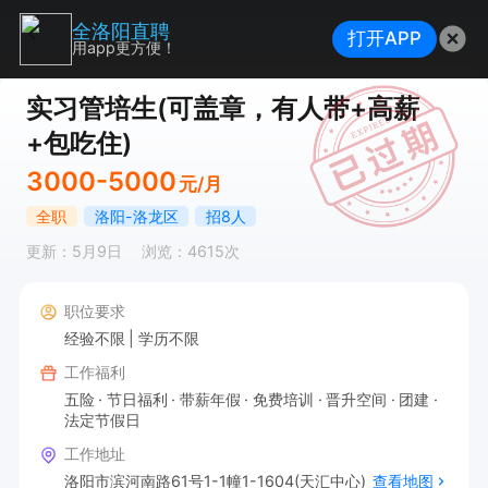
全洛阳直聘
打开APP
用app更方便！
实习管培生(可盖章，有人带+高薪
+包吃住)
3000-5000
元/月
全职
洛阳-洛龙区
招8人
更新：5月9日
浏览：4615次
职位要求
经验不限
学历不限
工作福利
五险
节日福利
带薪年假
免费培训
晋升空间
团建
法定节假日
工作地址
洛阳市滨河南路61号1-1幢1-1604(天汇中心)
查看地图