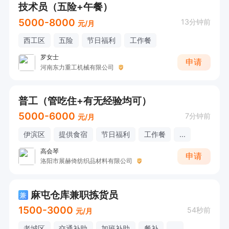
技术员（五险+午餐）
5000-8000
13分钟前
元/月
西工区
五险
节日福利
工作餐
罗女士
申请
河南东力重工机械有限公司
普工（管吃住+有无经验均可）
5000-6000
7分钟前
元/月
伊滨区
提供食宿
节日福利
工作餐
...
高会琴
申请
洛阳市展赫倚纺织品材料有限公司
麻屯仓库兼职拣货员
兼
1500-3000
54秒前
元/月
老城区
交通补助
加班补助
餐补
...