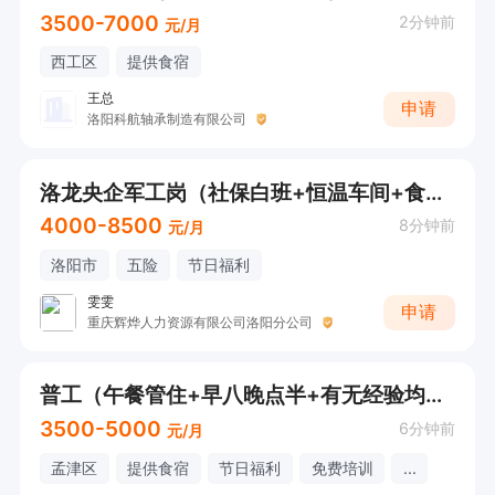
3500-7000
2分钟前
元/月
西工区
提供食宿
王总
申请
洛阳科航轴承制造有限公司
洛龙央企军工岗（社保白班+恒温车间+食宿舒适）
4000-8500
8分钟前
元/月
洛阳市
五险
节日福利
雯雯
申请
重庆辉烨人力资源有限公司洛阳分公司
普工（午餐管住+早八晚点半+有无经验均可）
3500-5000
6分钟前
元/月
孟津区
提供食宿
节日福利
免费培训
...