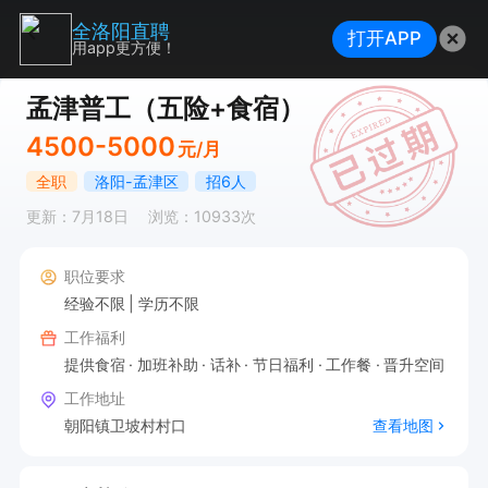
全洛阳直聘
打开APP
用app更方便！
孟津普工（五险+食宿）
4500-5000
元/月
全职
洛阳-孟津区
招6人
更新：7月18日
浏览：10933次
职位要求
经验不限
学历不限
工作福利
提供食宿
加班补助
话补
节日福利
工作餐
晋升空间
工作地址
朝阳镇卫坡村村口
查看地图