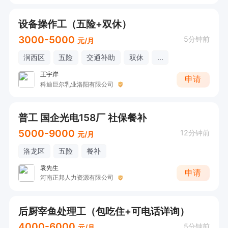
设备操作工（五险+双休）
3000-5000
5分钟前
元/月
涧西区
五险
交通补助
双休
...
王宇岸
申请
科迪巨尔乳业洛阳有限公司
普工 国企光电158厂 社保餐补
5000-9000
12分钟前
元/月
洛龙区
五险
餐补
袁先生
申请
河南正邦人力资源有限公司
后厨宰鱼处理工（包吃住+可电话详询）
4000-6000
5分钟前
元/月