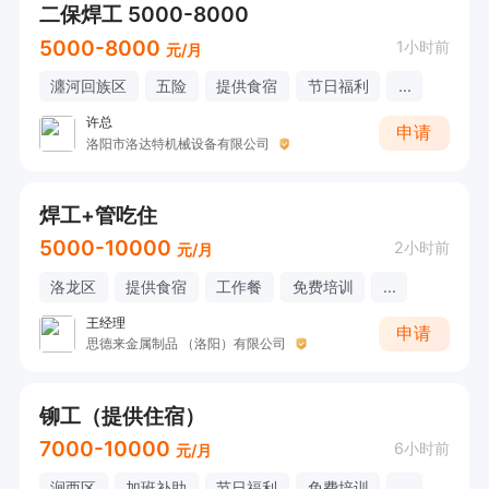
二保焊工 5000-8000
5000-8000
1小时前
元/月
瀍河回族区
五险
提供食宿
节日福利
...
许总
申请
洛阳市洛达特机械设备有限公司
焊工+管吃住
5000-10000
2小时前
元/月
洛龙区
提供食宿
工作餐
免费培训
...
王经理
申请
思德来金属制品 （洛阳）有限公司
铆工（提供住宿）
7000-10000
6小时前
元/月
涧西区
加班补助
节日福利
免费培训
...