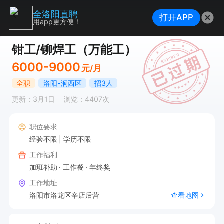
全洛阳直聘
打开APP
用app更方便！
钳工/铆焊工（万能工）
6000-9000
元/月
全职
洛阳-涧西区
招3人
更新：3月1日
浏览：4407次
职位要求
经验不限
学历不限
工作福利
加班补助
工作餐
年终奖
工作地址
洛阳市洛龙区辛店后营
查看地图