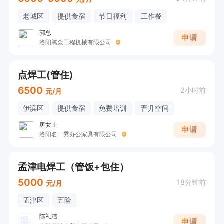
老城区
提供食宿
节日福利
工作餐
郭总
申请
洛阳腾众工程机械有限公司
点焊工(管住)
6500
2小时前
元/月
伊滨区
提供食宿
免费培训
晋升空间
唐女士
申请
洛阳名一秀办公家具有限公司
孟津电焊工（管饭+包住）
5000
18分钟前
元/月
孟津区
五险
陈礼洁
申请