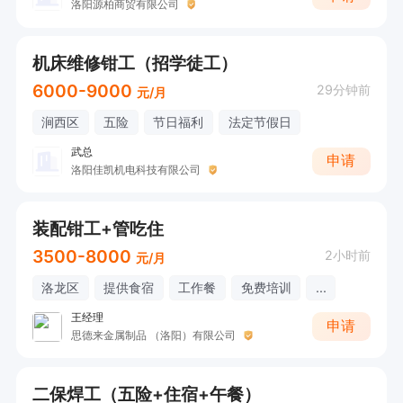
洛阳源柏商贸有限公司
机床维修钳工（招学徒工）
6000-9000
29分钟前
元/月
涧西区
五险
节日福利
法定节假日
武总
申请
洛阳佳凯机电科技有限公司
装配钳工+管吃住
3500-8000
2小时前
元/月
洛龙区
提供食宿
工作餐
免费培训
...
王经理
申请
思德来金属制品 （洛阳）有限公司
二保焊工（五险+住宿+午餐）