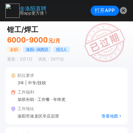
全洛阳直聘
打开APP
用app更方便！
钳工/焊工
6000-9000
元/月
全职
洛阳-涧西区
招3人
更新：3月1日
浏览：2611次
职位要求
3年
中专/技校
工作福利
加班补助
工作餐
年终奖
工作地址
洛阳市洛龙区辛店后营
查看地图