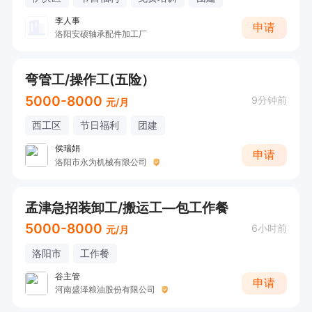
李人事
申请
洛阳安硕轴承配件加工厂
弯管工/操作工(五险）
5000-8000
9分钟前
元/月
西工区
节日福利
团建
侯瑞娟
申请
洛阳市永为机械有限公司
孟津急招装卸工/搬运工—包工作餐
5000-8000
6小时前
元/月
洛阳市
工作餐
谷主管
申请
河南盛泽粮油股份有限公司