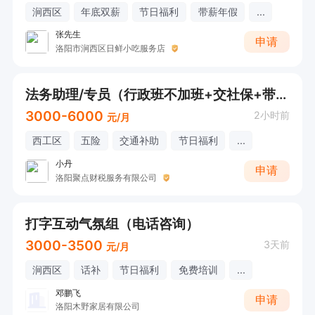
涧西区
年底双薪
节日福利
带薪年假
...
张先生
申请
洛阳市涧西区日鲜小吃服务店
法务助理/专员（行政班不加班+交社保+带薪培训）
3000-6000
2小时前
元/月
西工区
五险
交通补助
节日福利
...
小丹
申请
洛阳聚点财税服务有限公司
打字互动气氛组（电话咨询）
3000-3500
3天前
元/月
涧西区
话补
节日福利
免费培训
...
邓鹏飞
申请
洛阳木野家居有限公司