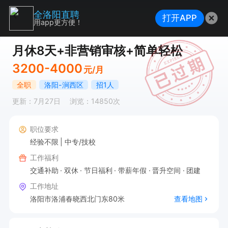
全洛阳直聘
打开APP
用app更方便！
月休8天+非营销审核+简单轻松
3200-4000
元/月
全职
洛阳-涧西区
招1人
更新：7月27日
浏览：14850次
职位要求
经验不限
中专/技校
工作福利
交通补助
双休
节日福利
带薪年假
晋升空间
团建
工作地址
洛阳市洛浦春晓西北门东80米
查看地图