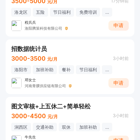
3500-5000
17分钟前
元/月
洛龙区
五险
节日福利
免费培训
...
程兵兵
申请
洛阳腾策科技有限公司
招数据统计员
3000-3500
3小时前
元/月
洛阳市
加班补助
餐补
节日福利
...
邓女士
申请
河南青骥供应链有限公司
图文审核+上五休二+简单轻松
3000-4500
3小时前
元/月
涧西区
交通补助
双休
加班补助
...
牛先生