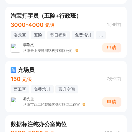
淘宝打字员（五险+行政班）
3000-4000
1小时前
元/月
洛龙区
五险
节日福利
免费培训
...
李浩杰
申请
洛阳云上麦穗网络科技有限公司
充场员
兼
150
7分钟前
元/天
西工区
免费培训
晋升空间
乔先生
申请
洛阳市西工区乾诚优选互联网工作室
数据标注纯办公室岗位