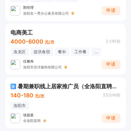
郭经理
申请
洛阳名一秀办公家具有限公司
电商美工
4000-6000
2小时前
元/月
洛龙区
提供食宿
餐补
工作餐
...
任雅冉
申请
洛阳市浩洋服饰有限公司
暑期兼职线上居家推广员（全洛阳直聘官方）
兼
140-180
55分钟前
元/次
洛阳市
张甜菜
申请
全洛阳直聘