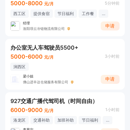
5000-8000
5分钟前
元/月
西工区
提供食宿
节日福利
工作餐
...
经理
申请
洛阳璟云冷链物流有限公司
办公室无人车驾驶员5500+
5000-6000
3小时前
元/月
涧西区
梁小姐
申请
佛山进丰达仓储服务有限公司
927交通广播代驾司机（时间自由）
6000-9000
1小时前
元/月
洛龙区
交通补助
加班补助
节日福利
...
李昱宁