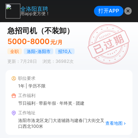
全洛阳直聘
打开APP
用app更方便！
急招司机（不装卸）
5000-8000
元/月
全职
洛阳-洛阳市
招10人
更新：7月28日
浏览：36982次
职位要求
1年
学历不限
工作福利
节日福利
带薪年假
年终奖
团建
工作地址
洛阳市洛龙区龙门大道辅路与建春门大街交叉
查看地图
口西北100米