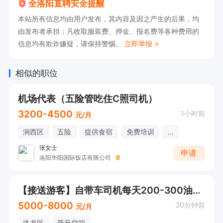
全洛阳直聘安全提醒
本站所有信息均由用户发布，其内容及因之产生的后果，均
由发布者承担；凡收取服装费、押金、报名费等各种费用的
信息均有欺诈嫌疑，请保持警惕。
立即举报 >
相似的职位
机场代表（五险管吃住C照司机）
3200-4500
1小时前
元/月
涧西区
五险
提供食宿
免费培训
...
张女士
申请
洛阳华阳国际饭店有限公司
【接送游客】自带车司机每天200-300油报销
5000-8000
30分钟前
元/月
洛龙区
晋升空间