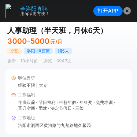
全洛阳直聘
打开APP
用app更方便！
人事助理（半天班，月休6天）
3000-5000
元/月
全职
洛阳-涧西区
招5人
更新：10小时前
浏览：3943次
职位要求
经验不限
大专
工作福利
年底双薪
节日福利
带薪年假
年终奖
免费培训
晋升空间
团建
法定节假日
三险
工作地址
洛阳市涧西区黄河路与九都路地久馨园