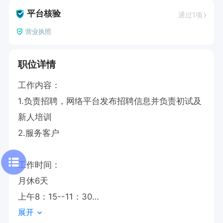
平台核验
通过1项
营业执照
职位详情
工作内容：

1.负责招聘，网络平台发布招聘信息并负责初试及
新人培训

2.服务客户

工作时间：

月休6天

上午8：15--11：30

展开
下午15：00--17：30
