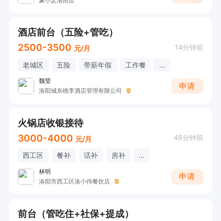
象小足洛阳店
酒店前台（五险+管吃）
2500-3500
14分钟前
元/月
老城区
五险
带薪年假
工作餐
...
魏莹
申请
洛阳城东桃李酒店管理有限公司
火锅店收银接待
3000-4000
48分钟前
元/月
西工区
餐补
话补
房补
...
林明
申请
洛阳市西工区洛小伟餐饮店
前台（管吃住+社保+提成）