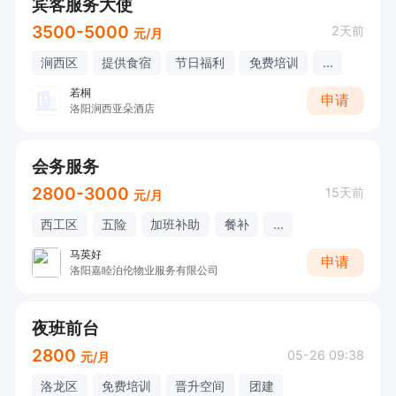
宾客服务大使
3500-5000
2天前
元/月
涧西区
提供食宿
节日福利
免费培训
...
若桐
申请
洛阳涧西亚朵酒店
会务服务
2800-3000
15天前
元/月
西工区
五险
加班补助
餐补
...
马英好
申请
洛阳嘉睦泊伦物业服务有限公司
夜班前台
2800
05-26 09:38
元/月
洛龙区
免费培训
晋升空间
团建