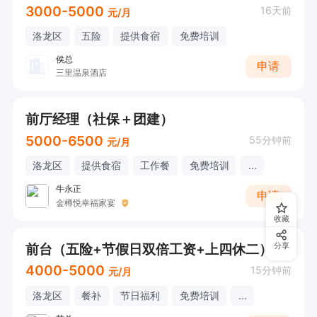
3000-5000
16天前
元/月
洛龙区
五险
提供食宿
免费培训
侯总
申请
三里温泉酒店
前厅经理（社保＋团建）
5000-6500
55分钟前
元/月
洛龙区
提供食宿
工作餐
免费培训
...
牛永正
申请
金樽悦幸福家宴
收藏
前台（五险+节假日双倍工资+上四休二）
分享
4000-5000
15分钟前
元/月
洛龙区
餐补
节日福利
免费培训
...