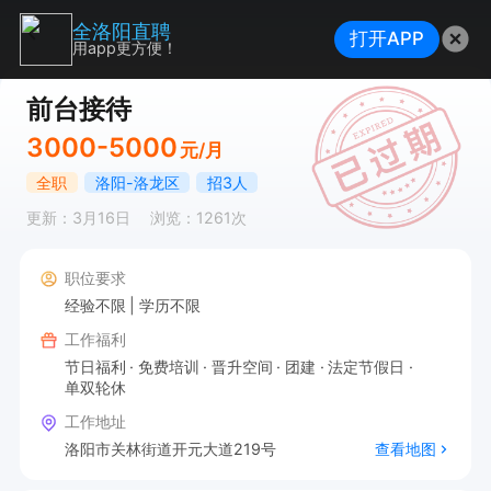
全洛阳直聘
打开APP
用app更方便！
前台接待
3000-5000
元/月
全职
洛阳-洛龙区
招3人
更新：3月16日
浏览：1261次
职位要求
经验不限
学历不限
工作福利
节日福利
免费培训
晋升空间
团建
法定节假日
单双轮休
工作地址
洛阳市关林街道开元大道219号
查看地图