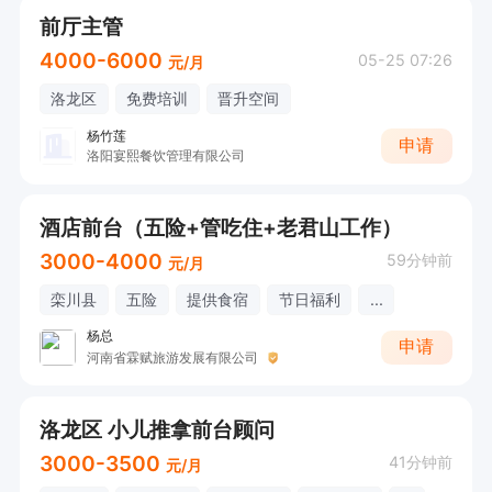
前厅主管
4000-6000
05-25 07:26
元/月
洛龙区
免费培训
晋升空间
杨竹莲
申请
洛阳宴熙餐饮管理有限公司
酒店前台（五险+管吃住+老君山工作）
3000-4000
59分钟前
元/月
栾川县
五险
提供食宿
节日福利
...
杨总
申请
河南省霖赋旅游发展有限公司
洛龙区 小儿推拿前台顾问
3000-3500
41分钟前
元/月