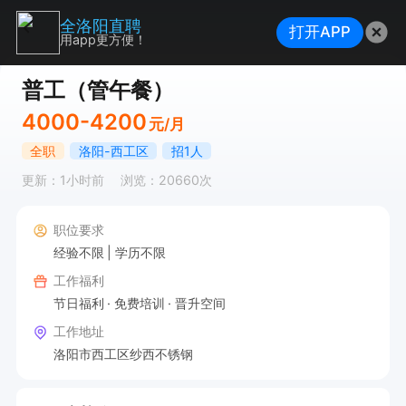
全洛阳直聘
打开APP
用app更方便！
普工（管午餐）
4000-4200
元/月
全职
洛阳-西工区
招1人
更新：1小时前
浏览：20660次
职位要求
经验不限
学历不限
工作福利
节日福利
免费培训
晋升空间
工作地址
洛阳市西工区纱西不锈钢