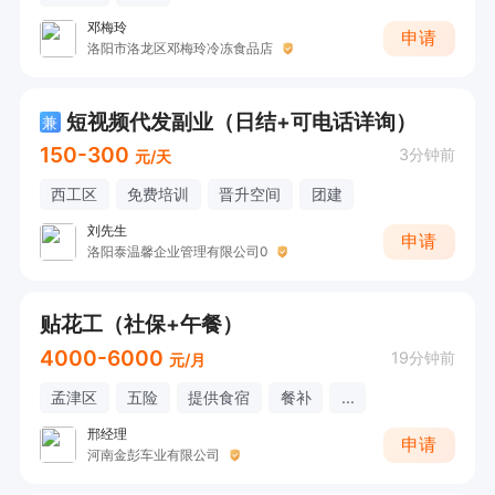
邓梅玲
申请
洛阳市洛龙区邓梅玲冷冻食品店
短视频代发副业（日结+可电话详询）
兼
150-300
3分钟前
元/天
西工区
免费培训
晋升空间
团建
刘先生
申请
洛阳泰温馨企业管理有限公司0
贴花工（社保+午餐）
4000-6000
19分钟前
元/月
孟津区
五险
提供食宿
餐补
...
邢经理
申请
河南金彭车业有限公司