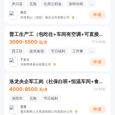
伊川县
五险
住房公积金
加班补助
...
谢总
申请
米塔荆山（洛阳）液压元件有限公司
普工生产工（包吃住+车间有空调+可直接电话详询）
3000-5500
17分钟前
元/月
西工区
提供食宿
节日福利
工作餐
...
于女士
申请
河南荣烽食品有限公司
洛龙央企军工岗（社保白班+恒温车间+食宿舒适）
4000-8500
1分钟前
元/月
洛阳市
五险
节日福利
雯雯
申请
重庆辉烨人力资源有限公司洛阳分公司