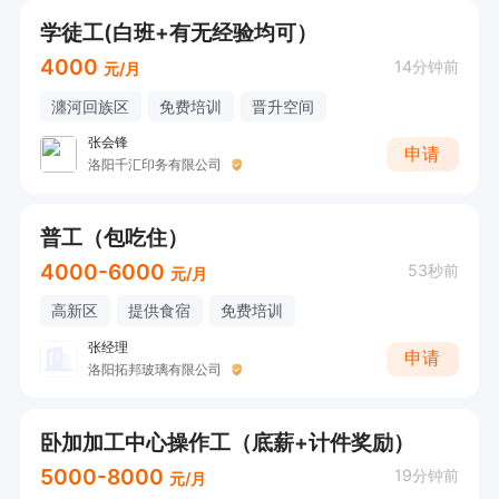
学徒工(白班+有无经验均可）
4000
14分钟前
元/月
瀍河回族区
免费培训
晋升空间
张会锋
申请
洛阳千汇印务有限公司
普工（包吃住）
4000-6000
53秒前
元/月
高新区
提供食宿
免费培训
张经理
申请
洛阳拓邦玻璃有限公司
卧加加工中心操作工（底薪+计件奖励）
5000-8000
19分钟前
元/月