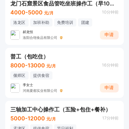
龙门石窟景区食品管吃坐班操作工（早10晚7+管吃）
4000-5000
10分钟前
元/月
洛龙区
加班补助
免费培训
团建
郝龙恒
申请
洛阳合翎食品有限公司
普工（包吃住）
8000-13000
16分钟前
元/月
偃师区
提供食宿
李女士
申请
河南夏都实业有限公司
三轴加工中心操作工（五险+包住+餐补）
5000-12000
17分钟前
元/月
孟津区
提供食宿
节日福利