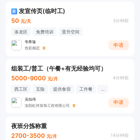
发宣传页(临时工)
兼
50
3分钟前
元/天
洛龙区
免费培训
晋升空间
韦希璇
申请
色彩都恋
组装工/普工（午餐+有无经验均可）
5000-9000
4分钟前
元/月
西工区
五险
提供食宿
工作餐
...
吴灿伟
申请
洛阳虹祥装饰工程有限公司
夜班分拣称重
2700-3500
14分钟前
元/月