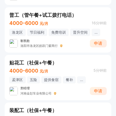
普工（管午餐+试工拨打电话）
4000-6000
16分钟前
元/月
洛龙区
节日福利
免费培训
晋升空间
...
靳凯歌
申请
洛阳市洛龙区皓跃门窗商行
贴花工（社保+午餐）
4000-6000
5分钟前
元/月
孟津区
五险
提供食宿
餐补
...
邢经理
申请
河南金彭车业有限公司
装配工（社保+午餐）