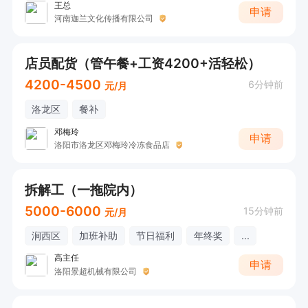
王总
申请
河南迦兰文化传播有限公司
店员配货（管午餐+工资4200+活轻松）
4200-4500
6分钟前
元/月
洛龙区
餐补
邓梅玲
申请
洛阳市洛龙区邓梅玲冷冻食品店
拆解工（一拖院内）
5000-6000
15分钟前
元/月
涧西区
加班补助
节日福利
年终奖
...
高主任
申请
洛阳景超机械有限公司