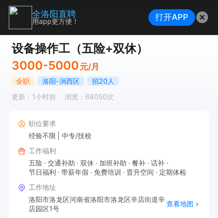
全洛阳直聘
打开APP
用app更方便！
设备操作工（五险+双休）
3000-5000
元/月
全职
洛阳-涧西区
招20人
更新：1小时前
浏览：68050次
职位要求
经验不限
中专/技校
工作福利
五险
交通补助
双休
加班补助
餐补
话补
节日福利
带薪年假
免费培训
晋升空间
定期体检
工作地址
洛阳市洛龙区河南省洛阳市洛龙区辛店街道辛
查看地图
店园区1号