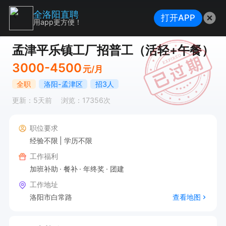
全洛阳直聘
打开APP
用app更方便！
孟津平乐镇工厂招普工（活轻+午餐）
3000-4500
元/月
全职
洛阳-孟津区
招3人
更新：5天前
浏览：17356次
职位要求
经验不限
学历不限
工作福利
加班补助
餐补
年终奖
团建
工作地址
洛阳市白常路
查看地图