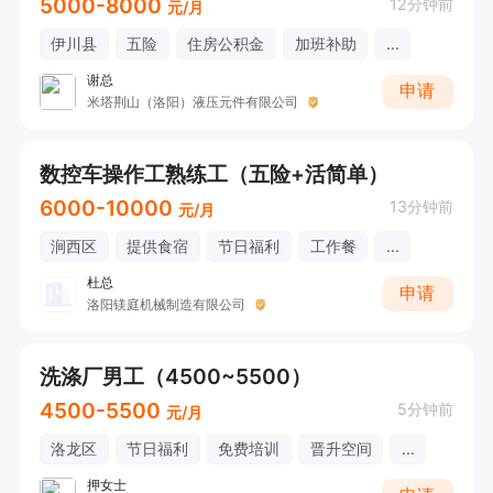
5000-8000
12分钟前
元/月
伊川县
五险
住房公积金
加班补助
...
谢总
申请
米塔荆山（洛阳）液压元件有限公司
数控车操作工熟练工（五险+活简单）
6000-10000
13分钟前
元/月
涧西区
提供食宿
节日福利
工作餐
...
杜总
申请
洛阳镁庭机械制造有限公司
洗涤厂男工（4500~5500）
4500-5500
5分钟前
元/月
洛龙区
节日福利
免费培训
晋升空间
...
押女士