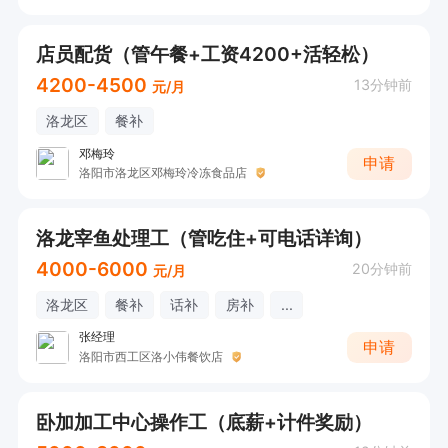
店员配货（管午餐+工资4200+活轻松）
4200-4500
13分钟前
元/月
洛龙区
餐补
邓梅玲
申请
洛阳市洛龙区邓梅玲冷冻食品店
洛龙宰鱼处理工（管吃住+可电话详询）
4000-6000
20分钟前
元/月
洛龙区
餐补
话补
房补
...
张经理
申请
洛阳市西工区洛小伟餐饮店
卧加加工中心操作工（底薪+计件奖励）