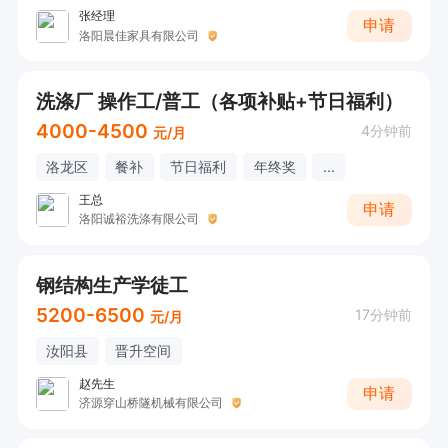
张经理
申请
洛阳晨佳家具有限公司
洗涤厂 操作工/普工（各项补贴+节日福利）
4000-4500
4分钟前
元/月
洛龙区
餐补
节日福利
年终奖
...
王总
申请
洛阳诚裕洗涤有限公司
钢结构生产学徒工
5200-6500
17分钟前
元/月
汝阳县
晋升空间
赵先生
申请
济源穿山桥隧机械有限公司