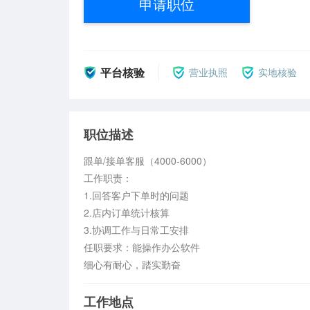
申请职位
平台核验
营业执照
实地核验
职位描述
跟单/接单客服（4000-6000）

工作职责：

1.回答客户下单时的问题

2.店内订单统计核算

3.协调工作与日常工安排

任职要求：能操作办公软件

细心有耐心，踏实勤奋
工作地点