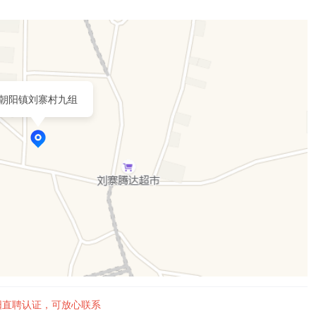
朝阳镇刘寨村九组
阳直聘认证，可放心联系