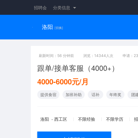
招聘会
分类信息
洛阳
[切换]
刷新时间：56 分钟前
浏览：14344人次
申请：2
跟单/接单客服（4000+）
4000-6000元/月
提供食宿
加班补助
话补
年终奖
团
洛阳 - 西工区
不限经验
不限学历
招