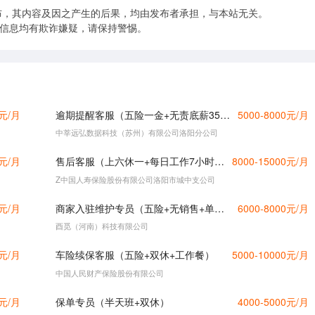
布，其内容及因之产生的后果，均由发布者承担，与本站无关。
的信息均有欺诈嫌疑，请保持警惕。
0元/月
逾期提醒客服（五险一金+无责底薪3500+提成）有经验
5000-8000元/月
中莘远弘数据科技（苏州）有限公司洛阳分公司
0元/月
售后客服（上六休一+每日工作7小时+年薪13万）
8000-15000元/月
Z中国人寿保险股份有限公司洛阳市城中支公司
0元/月
商家入驻维护专员（五险+无销售+单双休）
6000-8000元/月
酉觅（河南）科技有限公司
0元/月
车险续保客服（五险+双休+工作餐）
5000-10000元/月
中国人民财产保险股份有限公司
0元/月
保单专员（半天班+双休）
4000-5000元/月