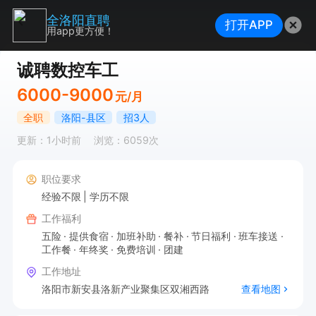
全洛阳直聘
打开APP
用app更方便！
诚聘数控车工
6000-9000
元/月
全职
洛阳-县区
招3人
更新：1小时前
浏览：6059次
职位要求
经验不限
学历不限
工作福利
五险
提供食宿
加班补助
餐补
节日福利
班车接送
工作餐
年终奖
免费培训
团建
工作地址
洛阳市新安县洛新产业聚集区双湘西路
查看地图