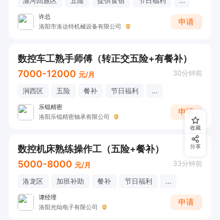
瀍河回族区
五险
提供食宿
节日福利
...
许总
申请
洛阳市洛达特机械设备有限公司
数控车工熟手师傅（转正交五险+有餐补）
7000-12000
30分钟前
元/月
涧西区
五险
餐补
节日福利
...
乐锟精密
申请
洛阳乐锟精密轴承有限公司
收藏
数控机床熟练操作工（五险+餐补）
分享
5000-8000
33分钟前
元/月
洛龙区
加班补助
餐补
节日福利
...
谭经理
申请
洛阳光灿电子有限公司