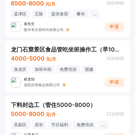
6500-8000
38分钟前
元/月
孟津区
五险
提供食宿
餐补
...
崔先生
申请
隆丰革乐美时尚有限公司
龙门石窟景区食品管吃坐班操作工（早10晚7+管吃）
4000-5000
30分钟前
元/月
洛龙区
加班补助
免费培训
团建
郝龙恒
申请
洛阳合翎食品有限公司
下料封边工（管住5000-8000）
5000-8000
22分钟前
元/月
高新区
房补
节日福利
免费培训
...
心诺木门