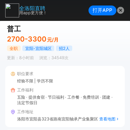
全洛阳直聘
打开APP
用app更方便！
普工
2700-3300
元/月
全职
宜阳-宜阳城区
招2人
更新：8小时前
浏览：34549次
职位要求
经验不限
学历不限
工作福利
五险
提供食宿
节日福利
工作餐
免费培训
团建
法定节假日
工作地址
洛阳市宜阳县323省路南宜阳轴承产业集聚区
查看地图