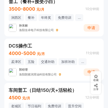
普工（餐补+接受小白）
3500-8000
10分钟前
元/月
涧西区
餐补
年终奖
免费培训
...
孙东丽
申请
洛阳佳卓电子科技有限公司
DCS操作工
4000-5000
11分钟前
元/月
孟津区
五险
交通补助
加班补助
...
郭经理
申请
洛阳朗索润滑油科技有限公司
收藏
车间普工（日结150/天+活轻松）
分享
4500
12分钟前
元/月
老城区
节日福利
免费培训
晋升空间