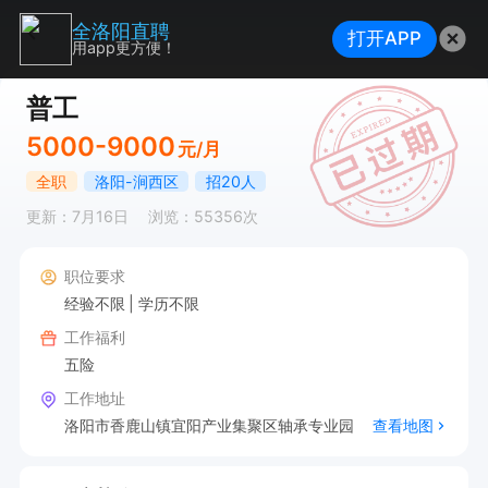
全洛阳直聘
打开APP
用app更方便！
普工
5000-9000
元/月
全职
洛阳-涧西区
招20人
更新：7月16日
浏览：55356次
职位要求
经验不限
学历不限
工作福利
五险
工作地址
洛阳市香鹿山镇宜阳产业集聚区轴承专业园
查看地图