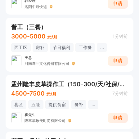
郭经理
申请
洛阳中通快运
普工（三餐）
3000-5000
1分钟前
元/月
西工区
房补
节日福利
工作餐
...
王总
申请
河南迦兰文化传播有限公司
孟州隆丰皮草操作工（150-300/天/社保/包食宿）
4500-7500
7分钟前
元/月
县区
五险
提供食宿
餐补
...
崔先生
申请
隆丰革乐美时尚有限公司