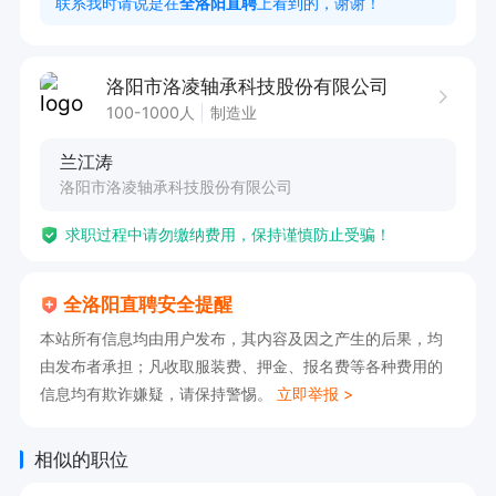
联系我时请说是在
全洛阳直聘
上看到的，谢谢！
公司名称：洛阳市洛凌轴承科技股份有限公司

公司地址：涧西区徐家营街道办事处雪松路洛凌企
洛阳市洛凌轴承科技股份有限公司
业。市内坐54路车 辛店镇政府下车，往东第一个
100-1000人
制造业
红绿灯十字路口，雪松路往北200米。

兰江涛
【点击申请职位，线上投递简历，即可电话联系
洛阳市洛凌轴承科技股份有限公司
我】
求职过程中请勿缴纳费用，保持谨慎防止受骗！
全洛阳直聘安全提醒
本站所有信息均由用户发布，其内容及因之产生的后果，均
由发布者承担；凡收取服装费、押金、报名费等各种费用的
信息均有欺诈嫌疑，请保持警惕。
立即举报 >
相似的职位