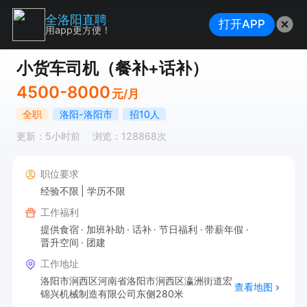
全洛阳直聘
打开APP
用app更方便！
小货车司机（餐补+话补）
4500-8000
元/月
全职
洛阳-洛阳市
招10人
更新：5小时前
浏览：128868次
职位要求
经验不限
学历不限
工作福利
提供食宿
加班补助
话补
节日福利
带薪年假
晋升空间
团建
工作地址
洛阳市涧西区河南省洛阳市涧西区瀛洲街道宏
查看地图
锦兴机械制造有限公司东侧280米