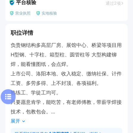
平台核验
通过2项
营业执照
实地核验
职位详情
负责钢结构多高层厂房、展馆中心、桥梁等项目用
H型钢、十字柱、箱型柱、圆管柱等 大型构建铆
焊，能看懂图纸，会点焊。

上市公司、洛阳本地、收入稳定、缴纳社保、计件
工资、多劳多得、上不封顶、各项福利。

熟练工、学徒工均可。

只要愿意肯学，能吃苦，有老师傅教，带薪学焊接
技术，包教包会。

展开
家门口的高薪好工作！

【点击申请职位，线上投递简历，即可电话联系