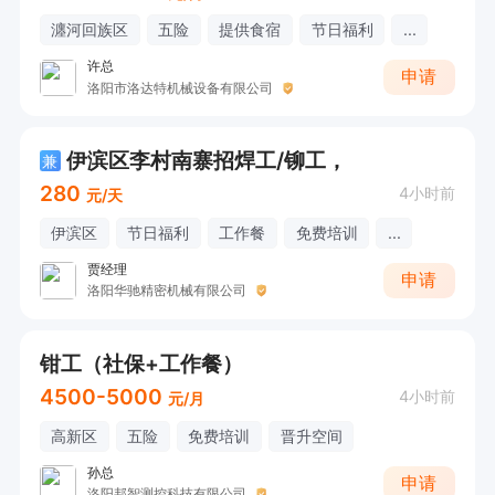
瀍河回族区
五险
提供食宿
节日福利
...
许总
申请
洛阳市洛达特机械设备有限公司
伊滨区李村南寨招焊工/铆工，
兼
280
4小时前
元/天
伊滨区
节日福利
工作餐
免费培训
...
贾经理
申请
洛阳华驰精密机械有限公司
钳工（社保+工作餐）
4500-5000
4小时前
元/月
高新区
五险
免费培训
晋升空间
孙总
申请
洛阳邦智测控科技有限公司