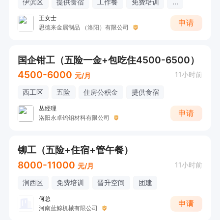
伊滨区
提供食宿
工作餐
免费培训
...
王女士
申请
思德来金属制品 （洛阳）有限公司
国企钳工（五险一金+包吃住4500-6500）
4500-6000
11小时前
元/月
西工区
五险
住房公积金
提供食宿
丛经理
申请
洛阳永卓钨钼材料有限公司
铆工（五险+住宿+管午餐）
8000-11000
11小时前
元/月
涧西区
免费培训
晋升空间
团建
何总
申请
河南蓝鲸机械有限公司