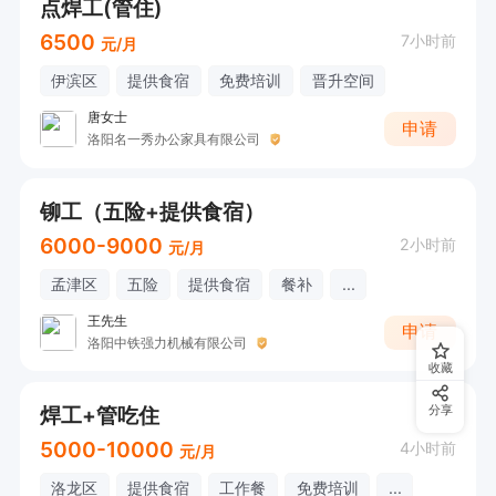
点焊工(管住)
6500
7小时前
元/月
伊滨区
提供食宿
免费培训
晋升空间
唐女士
申请
洛阳名一秀办公家具有限公司
铆工（五险+提供食宿）
6000-9000
2小时前
元/月
孟津区
五险
提供食宿
餐补
...
王先生
申请
洛阳中铁强力机械有限公司
收藏
焊工+管吃住
分享
5000-10000
4小时前
元/月
洛龙区
提供食宿
工作餐
免费培训
...