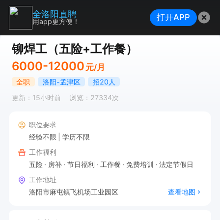
全洛阳直聘
打开APP
用app更方便！
铆焊工（五险+工作餐）
6000-12000
元/月
全职
洛阳-孟津区
招20人
更新：15小时前
浏览：27334次
职位要求
经验不限
学历不限
工作福利
五险
房补
节日福利
工作餐
免费培训
法定节假日
工作地址
洛阳市麻屯镇飞机场工业园区
查看地图