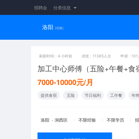
招聘会
分类信息
洛阳
[切换]
刷新时间：4 小时前
浏览：11385人次
申请：101
加工中心师傅（五险+午餐+食
7000-10000元/月
提供食宿
五险
节日福利
工作餐
年
洛阳 - 涧西区
不限经验
不限学历
招