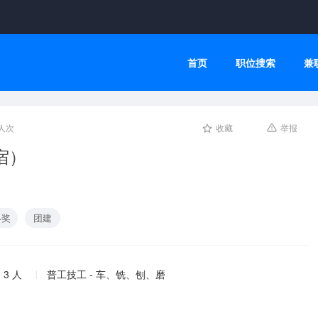
首页
职位搜索
兼
人次
收藏
举报
宿）
终奖
团建
 3 人
普工技工 - 车、铣、刨、磨