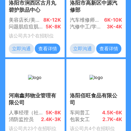
洛阳市涧西区古月丸
洛阳市高新区中源汽
碧护肤品中心
修部
美容店长/美导（五险一金+管住宿+门店分红）
8K-12K
汽车维修师傅（管吃住）
6K-10K
问题肌痘痘肌专业美容师（五险+管住宿+各类奖金+**5000+）
5K-8K
汽修中工/学徒（管吃住）
3K-4K
该公司共3个在招职位
立即沟通
查看详情
立即沟通
查看详情
河南鑫邦物业管理有
洛阳佰旺食品有限公
限公司
司
人事经理（社保方向）
5K-8K
车间普工
4.5K-6K
消防监控员
2.4K-3K
包装女工
2.7K-4K
该公司共23个在招职位
该公司共4个在招职位