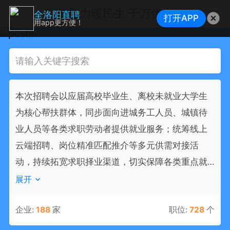
百日聚力暖民生 千万优岗线上汇——2026年涧西区百日千万招聘专项线上招聘会
全洛阳直聘
打开APP
用app更方便！
本次招聘会以应届高校毕业生、离校未就业大学生
为核心帮扶群体，同步面向进城务工人员、城镇待
业人员等各类求职劳动者提供就业服务；统筹线上
云端招聘、岗位精准匹配推介等多元供需对接活
动，持续拓宽求职择业渠道，切实保障各类重点就
业群体实现充分、稳定就业。
展开
企业:
188
家
职位:
728
个