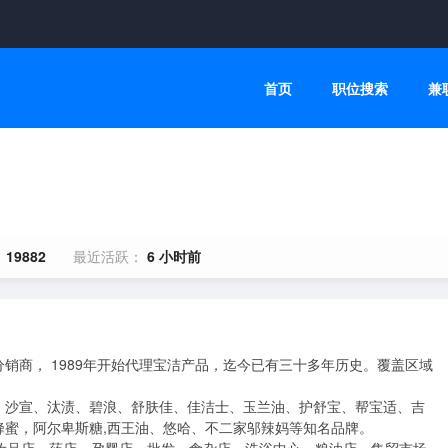
首页
职位搜索
兼
：
19882
最近活跃：
6 小时前
销商， 1989年开始代理宝洁产品，迄今已有三十多年历史。覆盖区域
、沙宣、汰渍、碧浪、舒肤佳、佳洁士、玉兰油、护舒宝、帮宝适、吉
蜜，阿尔卑斯糖,西王油、悠哈、不二家邬辣妈等知名品牌。
