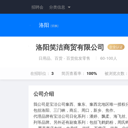
招聘会
分类信息
洛阳
[切换]
洛阳笑洁商贸有限公司
企业认证
日用品、百货 - 百货批发零售
60-100人
在招职位：
3
简历查看率：
100%
被浏览次数
公司介绍
我公司是宝洁公司豫西、豫东、豫西北地区唯一授权分
包括洛阳、三门峡，商丘、周口，新乡、焦作。

代理品牌有宝洁公司日化系列：潘婷、飘柔、海飞丝
列等品牌。另外还有副食系列：包括飞鹤奶粉，周氏蜂