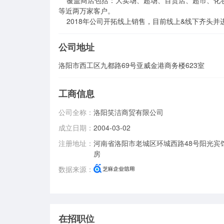
    覆盖商店包括：大卖场、超场、百货店、超市、化妆品店、药店、孕婴店、批发、食杂店、洗浴中心、粮油店、集贸市场
等近两万家客户。

    2018年公司开拓线上销售，目前线上&线下齐头
公司地址
洛阳市西工区九都路69号亚威金港商务楼623室
工商信息
公司全称：
洛阳笑洁商贸有限公司
成立日期：
2004-03-02
注册地址：
河南省洛阳市老城区环城西路48号阳光宾馆
房
数据来源：
在招职位