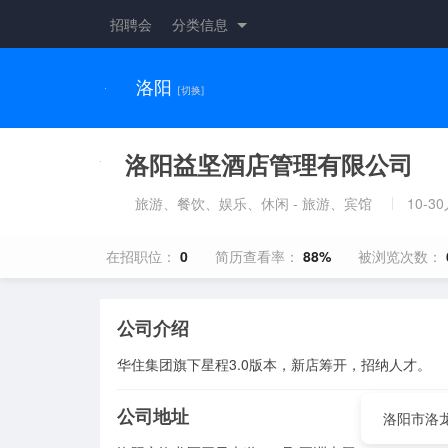
招聘会
分类信息
洛阳
[切换]
洛阳益坚酒店管理有限公司
旅游、餐饮、娱乐、休闲 - 旅游、宾馆
10-3
在招职位：
0
简历查看率：
88%
被浏览次数：
公司介绍
华住集团旗下星程3.0版本，新店筹开，招纳人才。
公司地址
洛阳市洛龙