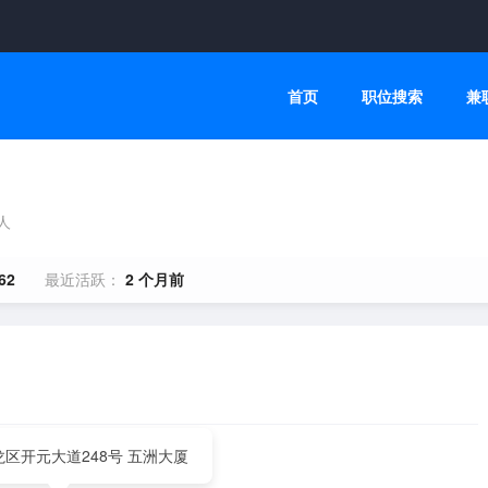
首页
职位搜索
兼
0人
62
最近活跃：
2 个月前
区开元大道248号 五洲大厦