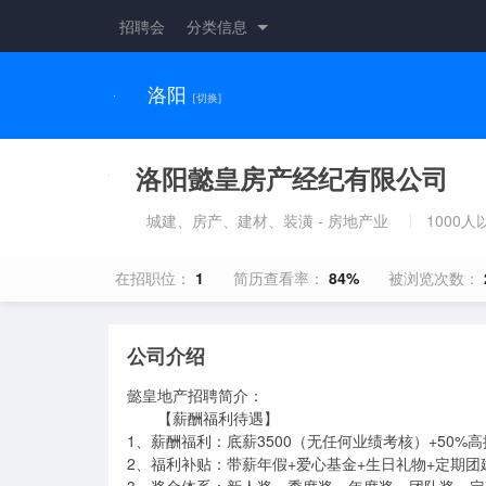
招聘会
分类信息
洛阳
[切换]
洛阳懿皇房产经纪有限公司
城建、房产、建材、装潢 - 房地产业
1000人
在招职位：
1
简历查看率：
84%
被浏览次数：
公司介绍
懿皇地产招聘简介：

       【薪酬福利待遇】 

1、薪酬福利：底薪3500（无任何业绩考核）+50%
2、福利补贴：带薪年假+爱心基金+生日礼物+定期团