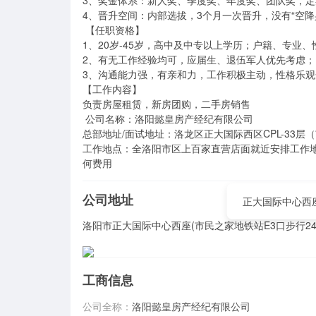
3、奖金体系：新人奖、季度奖、年度奖、团队奖，定期
4、晋升空间：内部选拔，3个月一次晋升，没有“空降兵”          
 【任职资格】 

1、20岁-45岁，高中及中专以上学历；户籍、专业、性
2、有无工作经验均可，应届生、退伍军人优先考虑； 
3、沟通能力强，有亲和力，工作积极主动，性格乐观开朗；         
【工作内容】

负责房屋租赁，新房团购，二手房销售                 

 公司名称：洛阳懿皇房产经纪有限公司 

总部地址/面试地址：洛龙区正大国际西区CPL-33层（市
工作地点：全洛阳市区上百家直营店面就近安排工作地
何费用
公司地址
正大国际中心西座
洛阳市正大国际中心西座(市民之家地铁站E3口步行24
工商信息
公司全称：
洛阳懿皇房产经纪有限公司