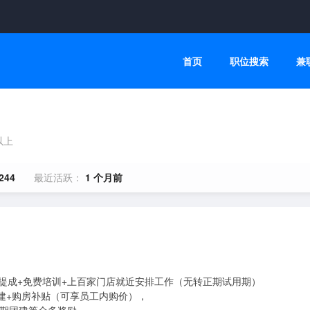
首页
职位搜索
兼
以上
244
最近活跃：
1 个月前
高提成+免费培训+上百家门店就近安排工作（无转正期试用期） 

建+购房补贴（可享员工内购价）， 
