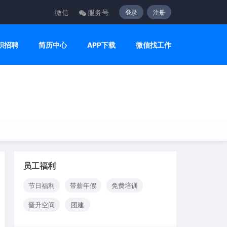
微信
服务号
登录
注册
职招聘
简历中心
APP下载
微信找工作
员工福利
节日福利
带薪年假
免费培训
晋升空间
团建