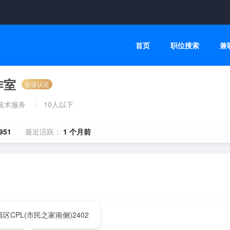
首页
职位搜索
兼
作室
企业认证
技术服务
10人以下
951
最近活跃：
1 个月前
区CPL(市民之家南侧)2402