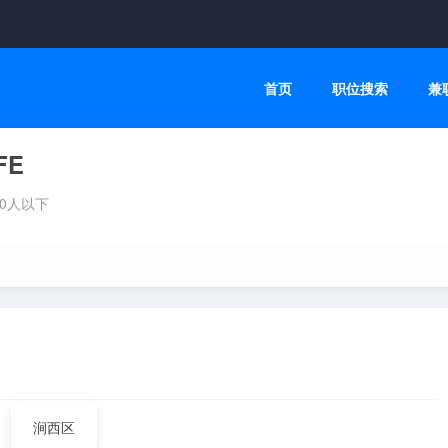
首页
职位搜索
兼
FE
10人以下
涧西区