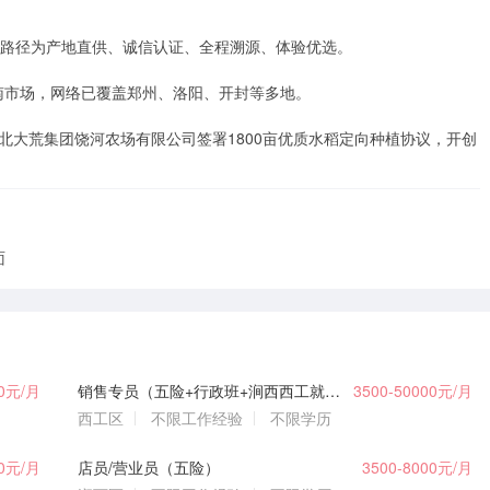


应路径为产地直供、诚信认证、全程溯源、体验优选。

河南市场，网络已覆盖郑州、洛阳、开封等多地。

司与北大荒集团饶河农场有限公司签署1800亩优质水稻定向种植协议，开创
面
00元/月
销售专员（五险+行政班+涧西西工就近分配）
3500-50000元/月
西工区
不限工作经验
不限学历
00元/月
店员/营业员（五险）
3500-8000元/月