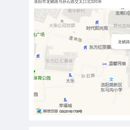
洛阳市龙鳞路与孙石路交叉口北320米
龙鳞路