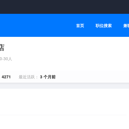
首页
职位搜索
兼
店
0-30人
：
4271
最近活跃：
3 个月前