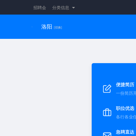
招聘会
分类信息
洛阳
[切换]
便捷简历
一份简历
职位优选
各行各业
急聘直达