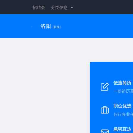
招聘会
分类信息
洛阳
[切换]
便捷简历
一份简历
职位优选
各行各业
急聘直达