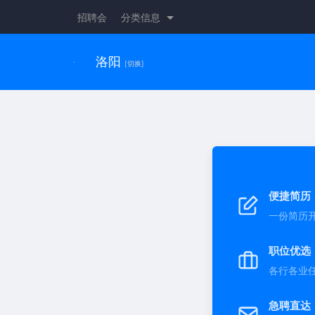
招聘会
分类信息
洛阳
[切换]
便捷简历
一份简历
职位优选
各行各业
急聘直达