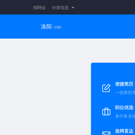
招聘会
分类信息
洛阳
[切换]
便捷简历
一份简历
职位优选
各行各业
急聘直达