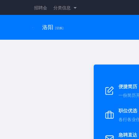
招聘会
分类信息
洛阳
[切换]
便捷简历
一份简历
职位优选
各行各业
急聘直达