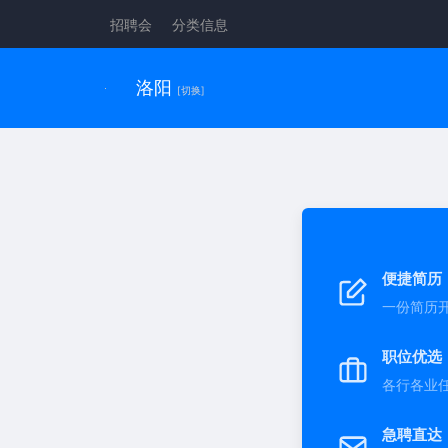
招聘会
分类信息
洛阳
[切换]
便捷简历
一份简历
职位优选
各行各业
急聘直达