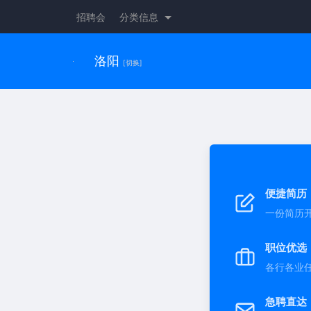
招聘会
分类信息
洛阳
[切换]
便捷简历
一份简历
职位优选
各行各业
急聘直达