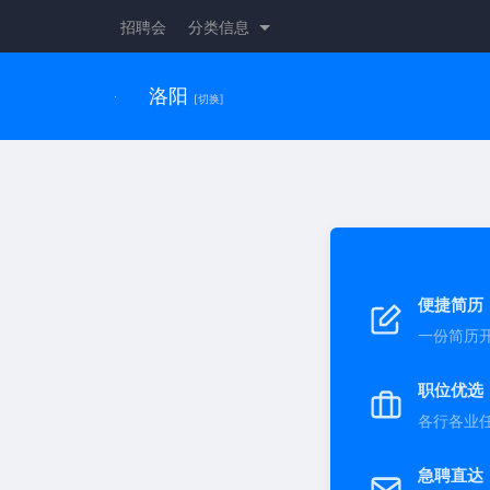
招聘会
分类信息
洛阳
[切换]
便捷简历
一份简历
职位优选
各行各业
急聘直达