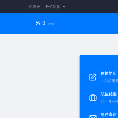
招聘会
分类信息
洛阳
[切换]
便捷简历
一份简历
职位优选
各行各业
急聘直达